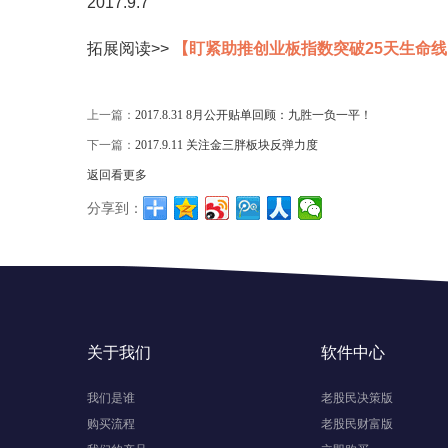
2017.9.7
拓展阅读>> ​​
​【盯紧助推创业板指数突破25天生命
上一篇：
2017.8.31 8月公开贴单回顾：九胜一负一平！
下一篇：
2017.9.11 关注金三胖板块反弹力度
返回看更多
分享到：
关于我们
软件中心
我们是谁
老股民决策版
购买流程
老股民财富版