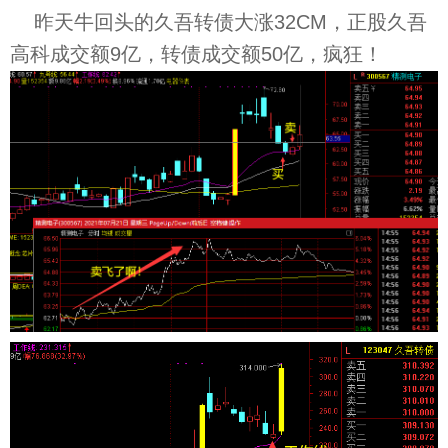
昨天牛回头的久吾转债大涨32CM，正股久吾
高科成交额9亿，转债成交额50亿，疯狂！